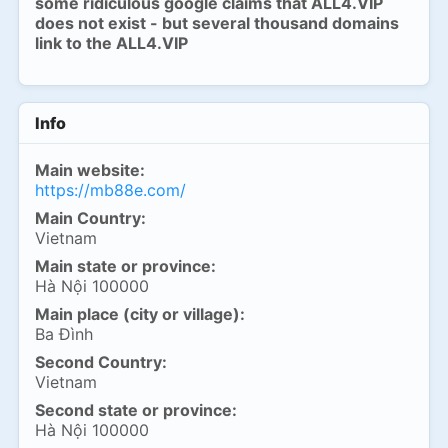
some ridiculous google claims that ALL4.VIP
does not exist - but several thousand domains
link to the ALL4.VIP
Info
Main website:
https://mb88e.com/
Main Country:
Vietnam
Main state or province:
Hà Nội 100000
Main place (city or village):
Ba Đình
Second Country:
Vietnam
Second state or province:
Hà Nội 100000