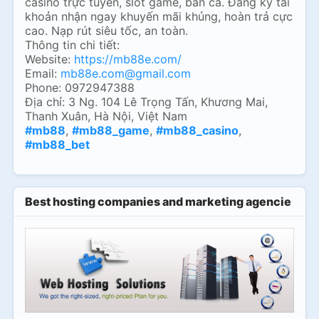
casino trực tuyến, slot game, bắn cá. Đăng ký tài
khoản nhận ngay khuyến mãi khủng, hoàn trả cực
cao. Nạp rút siêu tốc, an toàn.
Thông tin chi tiết:
Website:
https://mb88e.com/
Email:
mb88e.com@gmail.com
Phone: 0972947388
Địa chỉ: 3 Ng. 104 Lê Trọng Tấn, Khương Mai,
Thanh Xuân, Hà Nội, Việt Nam
#
mb88
,
#
mb88_game
,
#
mb88_casino
,
#
mb88_bet
Best hosting companies and marketing agencies