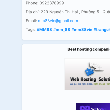
Phone: 0922378999
Địa chỉ: 229 Nguyễn Thị Hai , Phường 5 , Quậ
Email:
mm88vin@gmail.com
Tags:
#
MM88
#
mm_88
#
mm88vin
#
trang
Best hosting compani