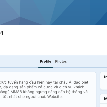
1
Profile
Photos
I
rực tuyến hàng đầu hiện nay tại châu Á, đặc biệt
ín, đa dạng sản phẩm cá cược và dịch vụ khách
 thắng”, MM88 không ngừng nâng cấp hệ thống và
 tốt nhất cho người chơi. Website:
M