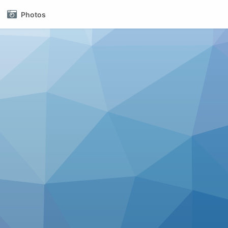
Photos