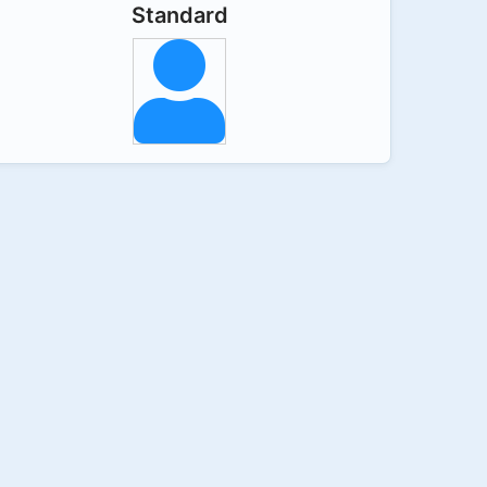
Standard