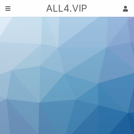
ALL4.VIP