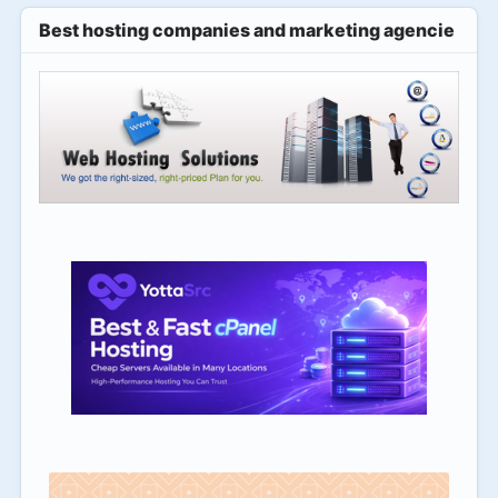
Best hosting companies and marketing agencies