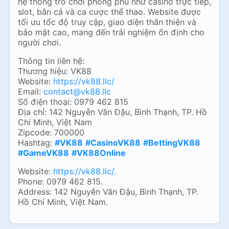
hệ thống trò chơi phong phú như casino trực tiếp,
slot, bắn cá và ca cược thể thao. Website được
tối ưu tốc độ truy cập, giao diện thân thiện và
bảo mật cao, mang đến trải nghiệm ổn định cho
người chơi.
Thông tin liên hệ:
Thương hiệu: VK88
Website:
https://vk88.llc/
Email:
contact@vk88.llc
Số điện thoại: 0979 462 815
Địa chỉ: 142 Nguyễn Văn Đậu, Bình Thạnh, TP. Hồ
Chí Minh, Việt Nam
Zipcode: 700000
Hashtag:
#
VK88
#
CasinoVK88
#
BettingVK88
#
GameVK88
#
VK88Online
Website:
https://vk88.llc/.
Phone: 0979 462 815.
Address: 142 Nguyễn Văn Đậu, Bình Thạnh, TP.
Hồ Chí Minh, Việt Nam.