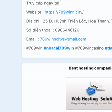
Truy cập ngay tại :
Website :
https://789winn.city/
Địa chỉ : 25 Đ. Huỳnh Thiện Lộc, Hòa Thạnh,
Số điện thoại : 0986446126
Email :
789winncity@gmail.com
#789win
#
nhacai789win
#789wincasino
#
d
Best hosting compani