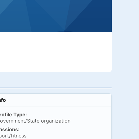
nfo
rofile Type:
overnment/State organization
assions:
port/fitness