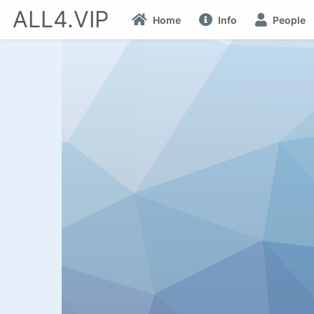
ALL4.VIP
Home
Info
People