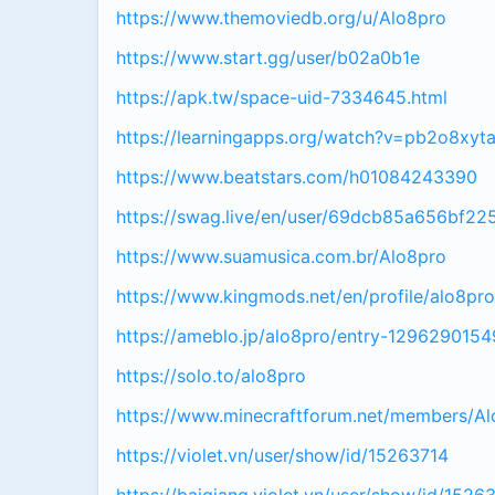
https://www.themoviedb.org/u/Alo8pro
https://www.start.gg/user/b02a0b1e
https://apk.tw/space-uid-7334645.html
https://learningapps.org/watch?v=pb2o8xyt
https://www.beatstars.com/h01084243390
https://swag.live/en/user/69dcb85a656bf2
https://www.suamusica.com.br/Alo8pro
https://www.kingmods.net/en/profile/alo8pro
https://ameblo.jp/alo8pro/entry-1296290154
https://solo.to/alo8pro
https://www.minecraftforum.net/members/A
https://violet.vn/user/show/id/15263714