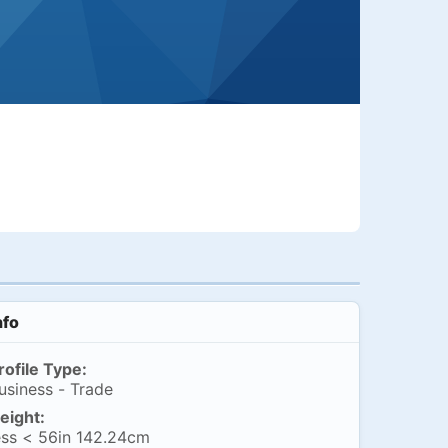
nfo
rofile Type:
usiness - Trade
eight:
less < 56in 142.24cm