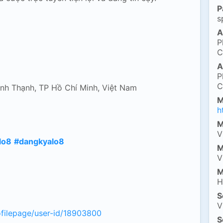
P
s
A
P
C
A
P
C
Bình Thạnh, TP Hồ Chí Minh, Việt Nam
M
h
M
V
lo8
#
dangkyalo8
M
V
M
H
S
V
ofilepage/user-id/18903800
S