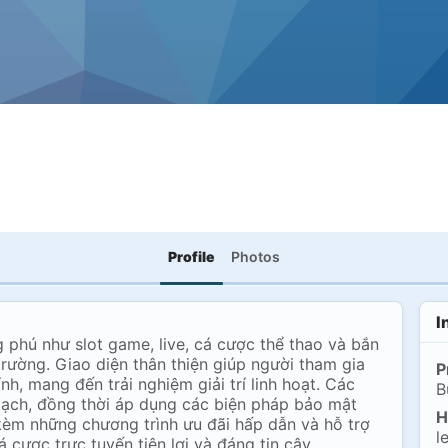
Profile
Photos
I
ng phú như slot game, live, cá cược thể thao và bắn
trường. Giao diện thân thiện giúp người tham gia
P
nh, mang đến trải nghiệm giải trí linh hoạt. Các
B
bạch, đồng thời áp dụng các biện pháp bảo mật
H
 kèm những chương trình ưu đãi hấp dẫn và hỗ trợ
cược trực tuyến tiện lợi và đáng tin cậy.