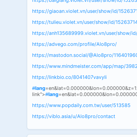
https://baigiang.violet.vn/user/show/id/1526
https://giaoan.violet.vn/user/show/id/152637
https://tulieu.violet.vn/user/show/id/1526371
https://anh135689999.violet.vn/user/show/i
https://advego.com/profile/Alo8pro/
https://mastodon.social/@Alo8pro/1164019
https://www.mindmeister.com/app/map/398
https://linkbio.co/8041407vavyIi
#
lang
=en&lat=0.000000&lon=0.000000&z=12
link">
#
lang
=en&lat=0.000000&lon=0.000000&
https://www.popdaily.com.tw/user/513585
https://viblo.asia/u/Alo8pro/contact