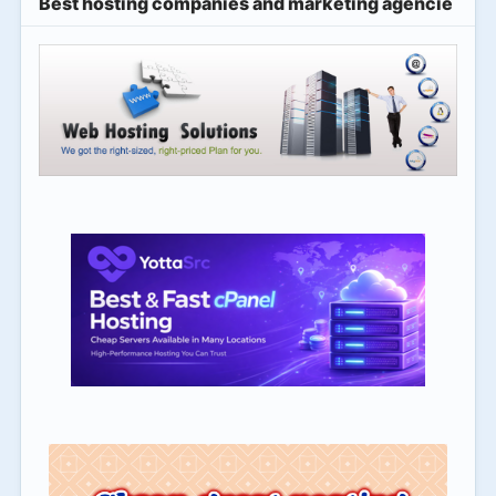
Best hosting companies and marketing agencies