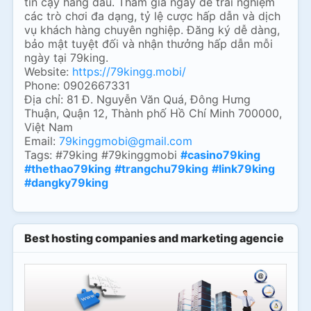
tin cậy hàng đầu. Tham gia ngay để trải nghiệm
các trò chơi đa dạng, tỷ lệ cược hấp dẫn và dịch
vụ khách hàng chuyên nghiệp. Đăng ký dễ dàng,
bảo mật tuyệt đối và nhận thưởng hấp dẫn mỗi
ngày tại 79king.
Website:
https://79kingg.mobi/
Phone: 0902667331
Địa chỉ: 81 Đ. Nguyễn Văn Quá, Đông Hưng
Thuận, Quận 12, Thành phố Hồ Chí Minh 700000,
Việt Nam
Email:
79kinggmobi@gmail.com
Tags: #79king #79kinggmobi
#
casino79king
#
thethao79king
#
trangchu79king
#
link79king
#
dangky79king
Best hosting companies and marketing agencies