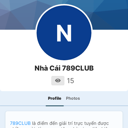
N
Nhà Cái 789CLUB
15
Profile
Photos
789CLUB
là điểm đến giải trí trực tuyến được