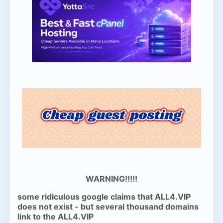
WARNING!!!!!
some ridiculous google claims that ALL4.VIP
does not exist - but several thousand domains
link to the ALL4.VIP