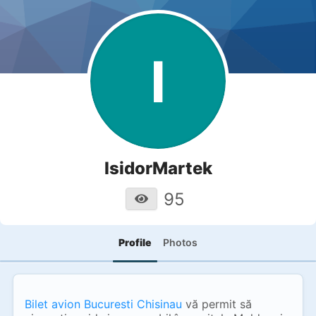
I
IsidorMartek
95
Profile
Photos
Bilet avion Bucuresti Chisinau
vă permit să