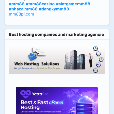
#
mm88
#
mm88casino
#
slotgamemm88
#
nhacaimm88
#
dangkymm88
mm88pi.com
Best hosting companies and marketing agencies