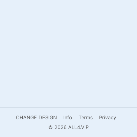
CHANGE DESIGN
Info
Terms
Privacy
© 2026 ALL4.VIP