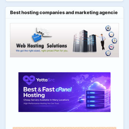
Best hosting companies and marketing agencies