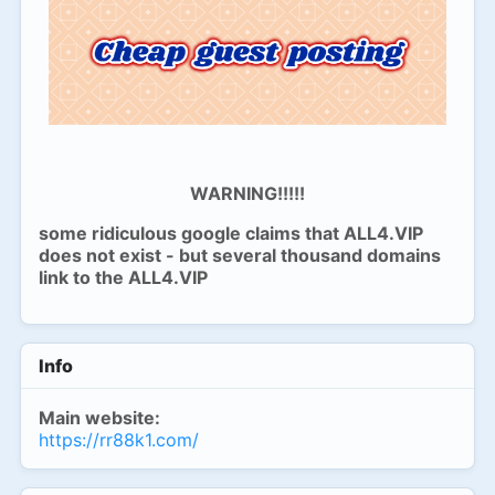
WARNING!!!!!
some ridiculous google claims that ALL4.VIP
does not exist - but several thousand domains
link to the ALL4.VIP
Info
Main website:
https://rr88k1.com/